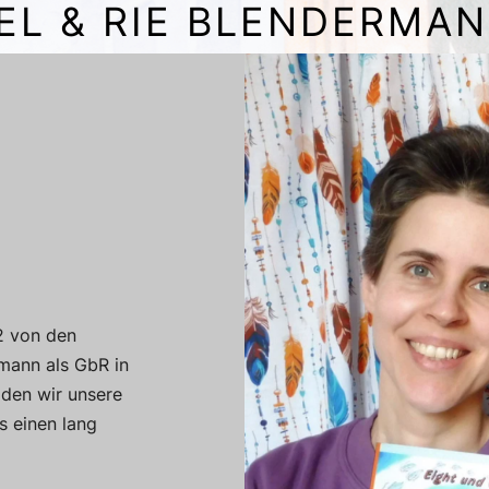
EL & RIE BLENDERMA
2 von den
rmann als GbR in
 den wir unsere
s einen lang