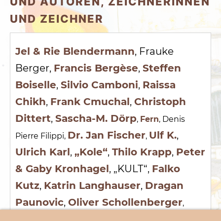
UND AUTOREN, ZEICHNERINNEN
UND ZEICHNER
Jel & Rie Blendermann
, Frauke
Berger,
Francis Bergèse
,
Steffen
Boiselle
,
Silvio Camboni
,
Raissa
Chikh
,
Frank Cmuchal
,
Christoph
Dittert
,
Sascha-M. Dörp
,
Fern
, Denis
Dr. Jan Fischer
Ulf K.
,
Pierre Filippi,
,
Ulrich Karl
,
„Kole“
,
Thilo Krapp
,
Peter
& Gaby Kronhagel
, „KULT“,
Falko
Kutz
,
Katrin Langhauser
,
Dragan
Paunovic
,
Oliver Schollenberger
,
Heiko Vogel
,
Michael Vogt
,
Annelie