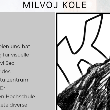
MILVOJ KOLE
rbien und hat
 für visuelle
vi Sad
r des
lturzentrum
 Er
hen Hochschule
tete diverse