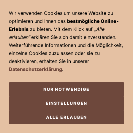
Datenschutz
Wir verwenden Cookies um unsere Website zu
Cookies
optimieren und Ihnen das
bestmögliche Online-
© 2026 - Pfälzer Comic-Salon - Heimat- und Kulturverein
Erlebnis
zu bieten. Mit dem Klick auf
„Alle
Gönnheim e.V. - Alle Rechte vorbehalten
erlauben“
erklären Sie sich damit einverstanden.
Weiterführende Informationen und die Möglichkeit,
einzelne Cookies zuzulassen oder sie zu
deaktivieren, erhalten Sie in unserer
Datenschutzerklärung
.
NUR NOTWENDIGE
EINSTELLUNGEN
ALLE ERLAUBEN