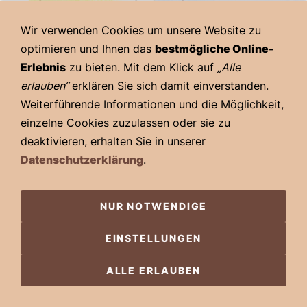
MICHAEL MIKOLAJCZAK
Wir verwenden Cookies um unsere Website zu
Michael Mikolajczak
optimieren und Ihnen das
bestmögliche Online-
erblickte am 01.05.1967 in Mannheim das Licht der Welt,
Erlebnis
zu bieten. Mit dem Klick auf
„Alle
lernte mit fünf Jahren lesen und ist seitdem nicht mehr
erlauben“
erklären Sie sich damit einverstanden.
von bedrucktem Papier loszueisen. Sein erster selbst
Weiterführende Informationen und die Möglichkeit,
gelesener Comic war ein Superman-Batman Heft aus
einzelne Cookies zuzulassen oder sie zu
dem Ehapa-Verlag und legte den Grundstein für die Liebe
deaktivieren, erhalten Sie in unserer
Datenschutzerklärung
.
zu amerikanischen und europäischen Comics. Nach
Abschluss des Studiums folgten erste Engagements als
Autor und Dramaturg im Bereich Drehbuch. Romane,
NUR NOTWENDIGE
Kinderbücher, Pressetexte und Comics folgten im Laufe
der Jahre. Der Kult Comics Verlag ist seit 2017 die
EINSTELLUNGEN
Heimat seiner Comics, die er unter anderen mit den
ALLE ERLAUBEN
Zeichnern Andreas Möller, Jacek Piotrowski, Holger
Klein, Dom Valecillo und Sascha Dörp umsetzte. Neue