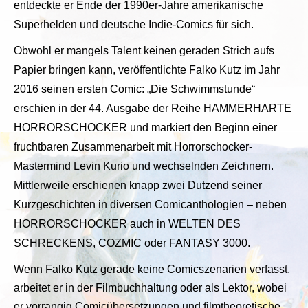
entdeckte er Ende der 1990er-Jahre amerikanische
Superhelden und deutsche Indie-Comics für sich.
Obwohl er mangels Talent keinen geraden Strich aufs
Papier bringen kann, veröffentlichte Falko Kutz im Jahr
2016 seinen ersten Comic: „Die Schwimmstunde“
erschien in der 44. Ausgabe der Reihe HAMMERHARTE
HORRORSCHOCKER und markiert den Beginn einer
fruchtbaren Zusammenarbeit mit Horrorschocker-
Mastermind Levin Kurio und wechselnden Zeichnern.
Mittlerweile erschienen knapp zwei Dutzend seiner
Kurzgeschichten in diversen Comicanthologien – neben
HORRORSCHOCKER auch in WELTEN DES
SCHRECKENS, COZMIC oder FANTASY 3000.
Wenn Falko Kutz gerade keine Comicszenarien verfasst,
arbeitet er in der Filmbuchhaltung oder als Lektor, wobei
er vorrangig Comicübersetzungen und filmtheoretische