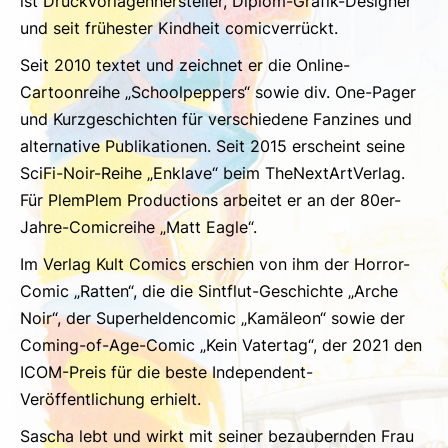
ist Druckvorlagenhersteller, Diplom-Grafik-Designer
und seit frühester Kindheit comicverrückt.
Seit 2010 textet und zeichnet er die Online-
Cartoonreihe „Schoolpeppers“ sowie div. One-Pager
und Kurzgeschichten für verschiedene Fanzines und
alternative Publikationen. Seit 2015 erscheint seine
SciFi-Noir-Reihe „Enklave“ beim TheNextArtVerlag.
Für PlemPlem Productions arbeitet er an der 80er-
Jahre-Comicreihe „Matt Eagle“.
Im Verlag Kult Comics erschien von ihm der Horror-
Comic „Ratten“, die die Sintflut-Geschichte „Arche
Noir“, der Superheldencomic „Kamäleon“ sowie der
Coming-of-Age-Comic „Kein Vatertag“, der 2021 den
ICOM-Preis für die beste Independent-
Veröffentlichung erhielt.
Sascha lebt und wirkt mit seiner bezaubernden Frau