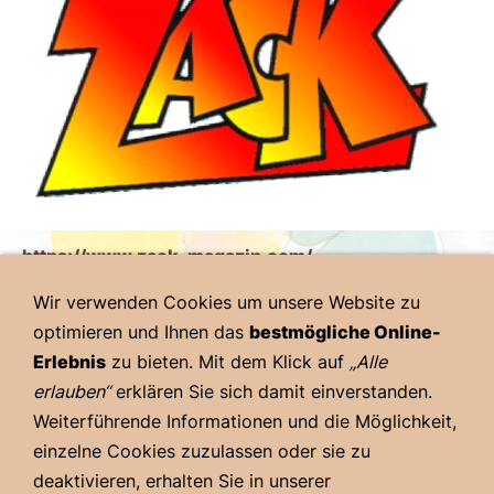
https://www.zack-magazin.com/
Wir verwenden Cookies um unsere Website zu
optimieren und Ihnen das
bestmögliche Online-
Erlebnis
zu bieten. Mit dem Klick auf
„Alle
© 2023 - 1. Pfälzer Comic-Salon - Heimat- und
erlauben“
erklären Sie sich damit einverstanden.
Kulturverein Gönnheim e.V. - Alle Rechte vorbehalten
Weiterführende Informationen und die Möglichkeit,
einzelne Cookies zuzulassen oder sie zu
deaktivieren, erhalten Sie in unserer