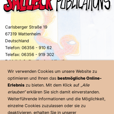
Carlsberger Straße 19
67319 Wattenheim
Deutschland
Telefon: 06356 - 910 62
Telefax: 06356 - 919 302
E-Mail:
info@salleckpublications.eu
Web:
salleckpublications.eu
Wir verwenden Cookies um unsere Website zu
optimieren und Ihnen das
bestmögliche Online-
Erlebnis
zu bieten. Mit dem Klick auf
„Alle
erlauben“
erklären Sie sich damit einverstanden.
© 2024 - 1. Pfälzer Comic-Salon - Heimat- und
Weiterführende Informationen und die Möglichkeit,
Kulturverein Gönnheim e.V. - Alle Rechte vorbehalten
einzelne Cookies zuzulassen oder sie zu
deaktivieren, erhalten Sie in unserer